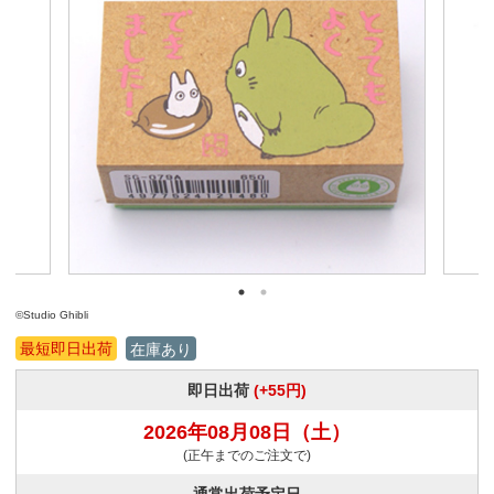
©Studio Ghibli
最短即日出荷
在庫あり
即日出荷
(+55円)
2026年08月08日
（土）
(正午までのご注文で)