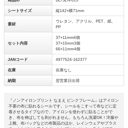
シートサイズ
縦142×横71mm
ウレタン、アクリル、PET、紙、
素材
PP
37×11mm6個
セット内容
37×15mm3個
66×11mm4個
JANコード
4977524-162377
在庫
在庫なし
納期
翌営業日出荷
『ノンアイロンプリント なまえ ピンクフレーム』はアイロン
不要の布に貼れるシールです。シールをこすって布などに定
着させるタイプなので、アイロンを使わずに貼ることがで
き、布を伸ばしても剥がれません。もちろん洗濯OK！洋服や
上靴、布バッグなどの布製品のほか、レインウェアやプラス