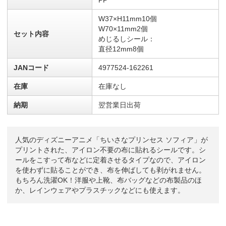
W37×H11mm10個
W70×11mm2個
セット内容
めじるしシール：
直径12mm8個
JANコード
4977524-162261
在庫
在庫なし
納期
翌営業日出荷
人気のディズニーアニメ「ちいさなプリンセス ソフィア」が
プリントされた、アイロン不要の布に貼れるシールです。シ
ールをこすって布などに定着させるタイプなので、アイロン
を使わずに貼ることができ、布を伸ばしても剥がれません。
もちろん洗濯OK！洋服や上靴、布バッグなどの布製品のほ
か、レインウェアやプラスチックなどにも使えます。